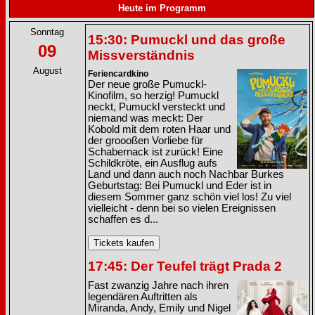
Heute im Programm
Sonntag
15:30: Pumuckl und das große
09
Missverständnis
August
Feriencardkino
Der neue große Pumuckl-
Kinofilm, so herzig! Pumuckl
neckt, Pumuckl versteckt und
niemand was meckt: Der
Kobold mit dem roten Haar und
der groooßen Vorliebe für
Schabernack ist zurück! Eine
Schildkröte, ein Ausflug aufs
Land und dann auch noch Nachbar Burkes
Geburtstag: Bei Pumuckl und Eder ist in
diesem Sommer ganz schön viel los! Zu viel
vielleicht - denn bei so vielen Ereignissen
schaffen es d...
17:45: Der Teufel trägt Prada 2
Fast zwanzig Jahre nach ihren
legendären Auftritten als
Miranda, Andy, Emily und Nigel