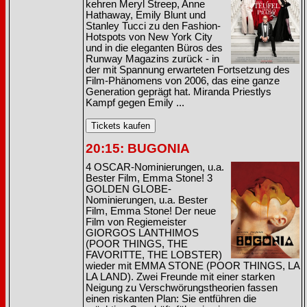
kehren Meryl Streep, Anne
Hathaway, Emily Blunt und
Stanley Tucci zu den Fashion-
Hotspots von New York City
und in die eleganten Büros des
Runway Magazins zurück - in
der mit Spannung erwarteten Fortsetzung des
Film-Phänomens von 2006, das eine ganze
Generation geprägt hat. Miranda Priestlys
Kampf gegen Emily ...
20:15: BUGONIA
4 OSCAR-Nominierungen, u.a.
Bester Film, Emma Stone! 3
GOLDEN GLOBE-
Nominierungen, u.a. Bester
Film, Emma Stone! Der neue
Film von Regiemeister
GIORGOS LANTHIMOS
(POOR THINGS, THE
FAVORITTE, THE LOBSTER)
wieder mit EMMA STONE (POOR THINGS, LA
LA LAND). Zwei Freunde mit einer starken
Neigung zu Verschwörungstheorien fassen
einen riskanten Plan: Sie entführen die