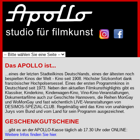
Das APOLLO ist...
...eines der letzten Stadteilkinos Deutschlands, eines der ältesten noch
bespielten Kinos der Welt - Kino seit 1908. Höchster Sitzkomfort dank
französischer Hochpolsersessel. Eines der ersten Programmkinos in
Deutschland seit 1973. Neben den aktuellen Filmkunsthighlights gibt es
Klassiker, Kinderkino, Kinderwagen-Kino, Vino-Kino-Veranstaltungen,
Dokumentarfilme auch zur Geschichte Hannovers, die Reihen MonGay
und WoMonGay und fast wöchentlich LIVE-Veranstaltungen von
DESIMOS-SPEZIAL-CLUB. Regelmäßig wird das Kino von unahängien
Jurys vom Bund und vom Land für sein Programm ausgezeichnet.
GESCHENKGUTSCHEINE
...gibt es an der APOLLO-Kasse täglich ab 17.30 Uhr oder ONLINE:
Weitere Infos finden Sie hier.