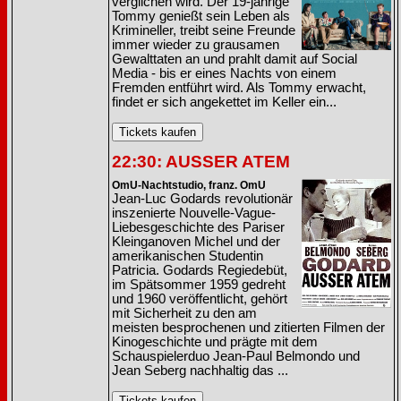
verglichen wird. Der 19-jährige
Tommy genießt sein Leben als
Krimineller, treibt seine Freunde
immer wieder zu grausamen
Gewalttaten an und prahlt damit auf Social
Media - bis er eines Nachts von einem
Fremden entführt wird. Als Tommy erwacht,
findet er sich angekettet im Keller ein...
22:30: AUSSER ATEM
OmU-Nachtstudio, franz. OmU
Jean-Luc Godards revolutionär
inszenierte Nouvelle-Vague-
Liebesgeschichte des Pariser
Kleinganoven Michel und der
amerikanischen Studentin
Patricia. Godards Regiedebüt,
im Spätsommer 1959 gedreht
und 1960 veröffentlicht, gehört
mit Sicherheit zu den am
meisten besprochenen und zitierten Filmen der
Kinogeschichte und prägte mit dem
Schauspielerduo Jean-Paul Belmondo und
Jean Seberg nachhaltig das ...