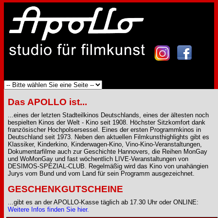
Das APOLLO ist...
...eines der letzten Stadteilkinos Deutschlands, eines der ältesten noch
bespielten Kinos der Welt - Kino seit 1908. Höchster Sitzkomfort dank
französischer Hochpolsersessel. Eines der ersten Programmkinos in
Deutschland seit 1973. Neben den aktuellen Filmkunsthighlights gibt es
Klassiker, Kinderkino, Kinderwagen-Kino, Vino-Kino-Veranstaltungen,
Dokumentarfilme auch zur Geschichte Hannovers, die Reihen MonGay
und WoMonGay und fast wöchentlich LIVE-Veranstaltungen von
DESIMOS-SPEZIAL-CLUB. Regelmäßig wird das Kino von unahängien
Jurys vom Bund und vom Land für sein Programm ausgezeichnet.
GESCHENKGUTSCHEINE
...gibt es an der APOLLO-Kasse täglich ab 17.30 Uhr oder ONLINE:
Weitere Infos finden Sie hier.