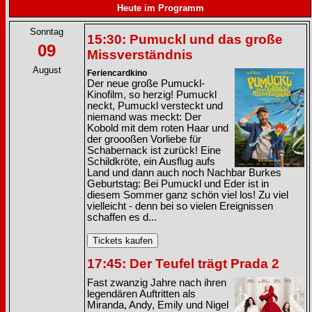
Heute im Programm
Sonntag
15:30: Pumuckl und das große
09
Missverständnis
August
Feriencardkino
Der neue große Pumuckl-
Kinofilm, so herzig! Pumuckl
neckt, Pumuckl versteckt und
niemand was meckt: Der
Kobold mit dem roten Haar und
der groooßen Vorliebe für
Schabernack ist zurück! Eine
Schildkröte, ein Ausflug aufs
Land und dann auch noch Nachbar Burkes
Geburtstag: Bei Pumuckl und Eder ist in
diesem Sommer ganz schön viel los! Zu viel
vielleicht - denn bei so vielen Ereignissen
schaffen es d...
17:45: Der Teufel trägt Prada 2
Fast zwanzig Jahre nach ihren
legendären Auftritten als
Miranda, Andy, Emily und Nigel