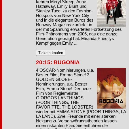
kehren Meryl Streep, Anne
Hathaway, Emily Blunt und
Stanley Tucci zu den Fashion-
Hotspots von New York City
und in die eleganten Büros des
Runway Magazins zurück - in
der mit Spannung erwarteten Fortsetzung des
Film-Phänomens von 2006, das eine ganze
Generation geprägt hat. Miranda Priestlys
Kampf gegen Emily ...
20:15: BUGONIA
4 OSCAR-Nominierungen, u.a.
Bester Film, Emma Stone! 3
GOLDEN GLOBE-
Nominierungen, u.a. Bester
Film, Emma Stone! Der neue
Film von Regiemeister
GIORGOS LANTHIMOS
(POOR THINGS, THE
FAVORITTE, THE LOBSTER)
wieder mit EMMA STONE (POOR THINGS, LA
LA LAND). Zwei Freunde mit einer starken
Neigung zu Verschwörungstheorien fassen
einen riskanten Plan: Sie entführen die