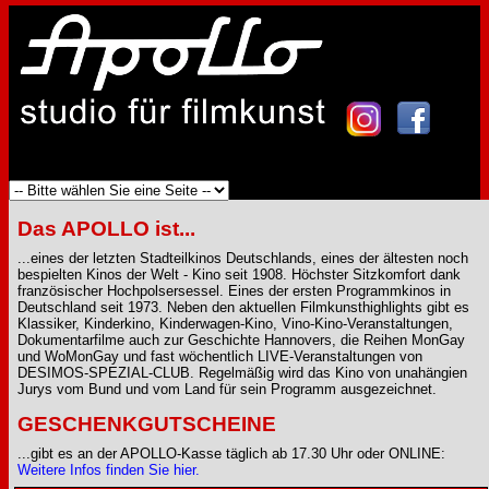
Das APOLLO ist...
...eines der letzten Stadteilkinos Deutschlands, eines der ältesten noch
bespielten Kinos der Welt - Kino seit 1908. Höchster Sitzkomfort dank
französischer Hochpolsersessel. Eines der ersten Programmkinos in
Deutschland seit 1973. Neben den aktuellen Filmkunsthighlights gibt es
Klassiker, Kinderkino, Kinderwagen-Kino, Vino-Kino-Veranstaltungen,
Dokumentarfilme auch zur Geschichte Hannovers, die Reihen MonGay
und WoMonGay und fast wöchentlich LIVE-Veranstaltungen von
DESIMOS-SPEZIAL-CLUB. Regelmäßig wird das Kino von unahängien
Jurys vom Bund und vom Land für sein Programm ausgezeichnet.
GESCHENKGUTSCHEINE
...gibt es an der APOLLO-Kasse täglich ab 17.30 Uhr oder ONLINE:
Weitere Infos finden Sie hier.