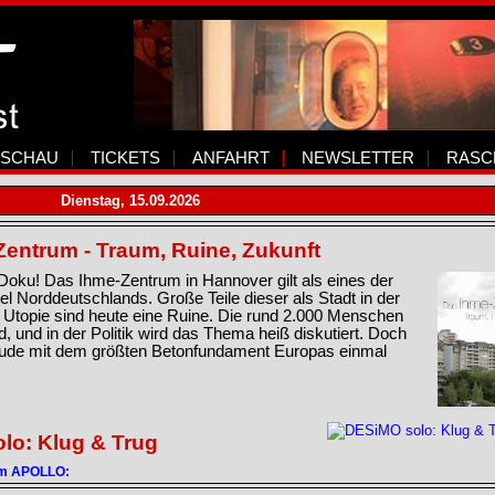
SCHAU
TICKETS
ANFAHRT
NEWSLETTER
RASC
Dienstag, 15.09.2026
Zentrum - Traum, Ruine, Zukunft
u! Das Ihme-Zentrum in Hannover gilt als eines der
tel Norddeutschlands. Große Teile dieser als Stadt in der
 Utopie sind heute eine Ruine. Die rund 2.000 Menschen
, und in der Politik wird das Thema heiß diskutiert. Doch
de mit dem größten Betonfundament Europas einmal
lo: Klug & Trug
 im APOLLO: