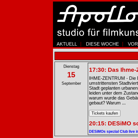
AKTUELL
DIESE WOCHE
VOR
Dienstag
17:30: Das Ihme-
15
IHME-ZENTRUM - Die Dok
umstrittensten Stadtvier
September
Stadt geplanten urbanen
leiden unter dem Zustand
warum wurde das Gebäu
gebaut? Warum ...
20:15: DESiMO so
DESiMOs spezial Club live