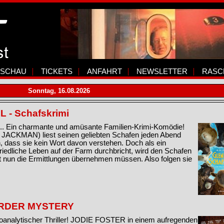
SCHAU
TICKETS
ANFAHRT
NEWSLETTER
RASC
Sonntag, 16.08.2026
 - Schafskrimi
le... Ein charmante und amüsante Familien-Krimi-Komödie!
JACKMAN) liest seinen geliebten Schafen jeden Abend
, dass sie kein Wort davon verstehen. Doch als ein
friedliche Leben auf der Farm durchbricht, wird den Schafen
t nun die Ermittlungen übernehmen müssen. Also folgen sie
MURDER MYSTERY
hoanalytischer Thriller! JODIE FOSTER in einem aufregenden