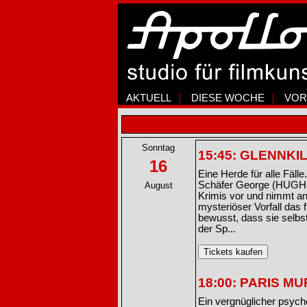
AKTUELL
DIESE WOCHE
VOR
Sonntag
15:45: GLENNKILL
16
Eine Herde für alle Fäl
Schäfer George (HUGH 
August
Krimis vor und nimmt an
mysteriöser Vorfall das 
bewusst, dass sie selbs
der Sp...
18:00: PARIS 
Ein vergnüglicher psyc