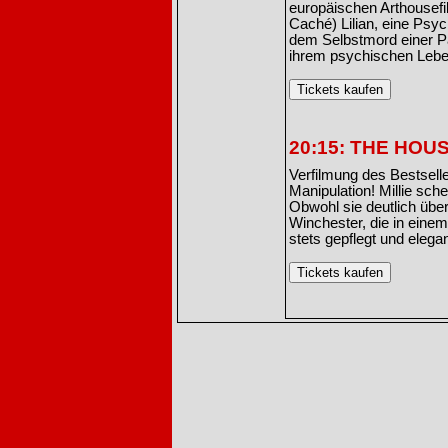
europäischen Arthousef
Caché) Lilian, eine Psyc
dem Selbstmord einer Pat
ihrem psychischen Leben
20:15: THE HOUS
Verfilmung des Bestsel
Manipulation! Millie sch
Obwohl sie deutlich überq
Winchester, die in einem 
stets gepflegt und elegan