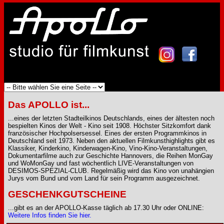
Das APOLLO ist...
...eines der letzten Stadteilkinos Deutschlands, eines der ältesten noch
bespielten Kinos der Welt - Kino seit 1908. Höchster Sitzkomfort dank
französischer Hochpolsersessel. Eines der ersten Programmkinos in
Deutschland seit 1973. Neben den aktuellen Filmkunsthighlights gibt es
Klassiker, Kinderkino, Kinderwagen-Kino, Vino-Kino-Veranstaltungen,
Dokumentarfilme auch zur Geschichte Hannovers, die Reihen MonGay
und WoMonGay und fast wöchentlich LIVE-Veranstaltungen von
DESIMOS-SPEZIAL-CLUB. Regelmäßig wird das Kino von unahängien
Jurys vom Bund und vom Land für sein Programm ausgezeichnet.
GESCHENKGUTSCHEINE
...gibt es an der APOLLO-Kasse täglich ab 17.30 Uhr oder ONLINE:
Weitere Infos finden Sie hier.