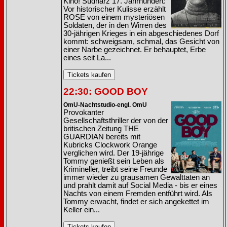
Kino! Südharz 17. Jahrhundert:
Vor historischer Kulisse erzählt
ROSE von einem mysteriösen
Soldaten, der in den Wirren des
30-jährigen Krieges in ein abgeschiedenes Dorf
kommt: schweigsam, schmal, das Gesicht von
einer Narbe gezeichnet. Er behauptet, Erbe
eines seit La...
22:30: GOOD BOY
OmU-Nachtstudio-engl. OmU
Provokanter
Gesellschaftsthriller der von der
britischen Zeitung THE
GUARDIAN bereits mit
Kubricks Clockwork Orange
verglichen wird. Der 19-jährige
Tommy genießt sein Leben als
Krimineller, treibt seine Freunde
immer wieder zu grausamen Gewalttaten an
und prahlt damit auf Social Media - bis er eines
Nachts von einem Fremden entführt wird. Als
Tommy erwacht, findet er sich angekettet im
Keller ein...