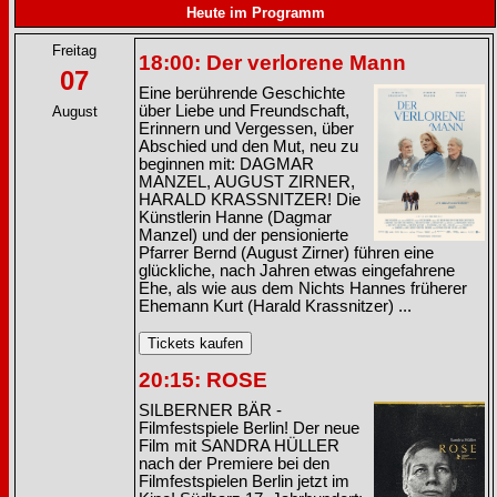
Heute im Programm
Freitag
18:00: Der verlorene Mann
07
Eine berührende Geschichte
über Liebe und Freundschaft,
August
Erinnern und Vergessen, über
Abschied und den Mut, neu zu
beginnen mit: DAGMAR
MANZEL, AUGUST ZIRNER,
HARALD KRASSNITZER! Die
Künstlerin Hanne (Dagmar
Manzel) und der pensionierte
Pfarrer Bernd (August Zirner) führen eine
glückliche, nach Jahren etwas eingefahrene
Ehe, als wie aus dem Nichts Hannes früherer
Ehemann Kurt (Harald Krassnitzer) ...
20:15: ROSE
SILBERNER BÄR -
Filmfestspiele Berlin! Der neue
Film mit SANDRA HÜLLER
nach der Premiere bei den
Filmfestspielen Berlin jetzt im