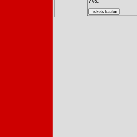
? vo...