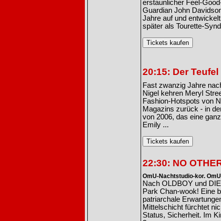
erstaunlicher Feel-Good-
Guardian John Davidson 
Jahre auf und entwickel
später als Tourette-Syndr
20:15: Der Teufel
Fast zwanzig Jahre nach 
Nigel kehren Meryl Stre
Fashion-Hotspots von N
Magazins zurück - in d
von 2006, das eine ganz
Emily ...
22:30: NO OTHE
OmU-Nachtstudio-kor. OmU
Nach OLDBOY und DIE F
Park Chan-wook! Eine bi
patriarchale Erwartungen
Mittelschicht fürchtet ni
Status, Sicherheit. Im K