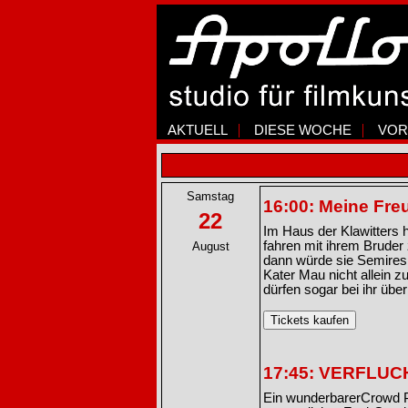
AKTUELL
DIESE WOCHE
VOR
Samstag
16:00: Meine Fre
22
Im Haus der Klawitters h
fahren mit ihrem Bruder
August
dann würde sie Semires 
Kater Mau nicht allein 
dürfen sogar bei ihr übe
17:45: VERFLU
Ein wunderbarerCrowd Pl