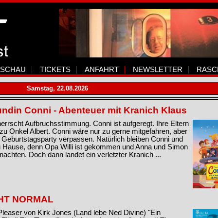
SCHAU
TICKETS
ANFAHRT
NEWSLETTER
RASC
Samstag, 22.08.2026
undin Conni - Abenteuer mit Kranich Klaus
errscht Aufbruchsstimmung. Conni ist aufgeregt. Ihre Eltern
 zu Onkel Albert. Conni wäre nur zu gerne mitgefahren, aber
Geburtstagsparty verpassen. Natürlich bleiben Conni und
zu Hause, denn Opa Willi ist gekommen und Anna und Simon
rnachten. Doch dann landet ein verletzter Kranich ...
CHT NORMAL
easer von Kirk Jones (Land lebe Ned Divine) "Ein