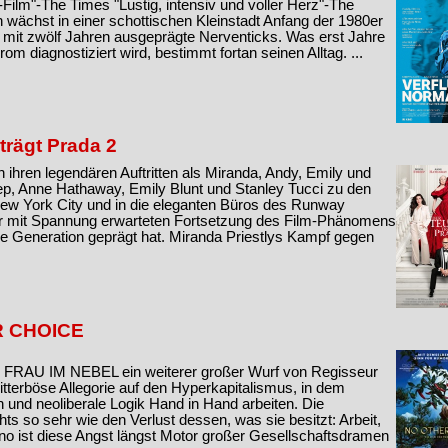
Film"-The Times "Lustig, intensiv und voller Herz"-The
wächst in einer schottischen Kleinstadt Anfang der 1980er
t mit zwölf Jahren ausgeprägte Nerventicks. Was erst Jahre
om diagnostiziert wird, bestimmt fortan seinen Alltag. ...
 trägt Prada 2
ihren legendären Auftritten als Miranda, Andy, Emily und
ep, Anne Hathaway, Emily Blunt und Stanley Tucci zu den
ew York City und in die eleganten Büros des Runway
er mit Spannung erwarteten Fortsetzung des Film-Phänomens
e Generation geprägt hat. Miranda Priestlys Kampf gegen
R CHOICE
RAU IM NEBEL ein weiterer großer Wurf von Regisseur
tterböse Allegorie auf den Hyperkapitalismus, in dem
 und neoliberale Logik Hand in Hand arbeiten. Die
chts so sehr wie den Verlust dessen, was sie besitzt: Arbeit,
ino ist diese Angst längst Motor großer Gesellschaftsdramen