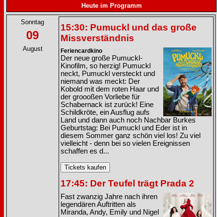
Heute im Programm
Sonntag
15:30: Pumuckl und das große
09
Missverständnis
August
Feriencardkino
Der neue große Pumuckl-
Kinofilm, so herzig! Pumuckl
neckt, Pumuckl versteckt und
niemand was meckt: Der
Kobold mit dem roten Haar und
der groooßen Vorliebe für
Schabernack ist zurück! Eine
Schildkröte, ein Ausflug aufs
Land und dann auch noch Nachbar Burkes
Geburtstag: Bei Pumuckl und Eder ist in
diesem Sommer ganz schön viel los! Zu viel
vielleicht - denn bei so vielen Ereignissen
schaffen es d...
17:45: Der Teufel trägt Prada 2
Fast zwanzig Jahre nach ihren
legendären Auftritten als
Miranda, Andy, Emily und Nigel