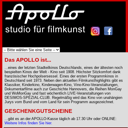
Das APOLLO ist...
...eines der letzten Stadteilkinos Deutschlands, eines der ältesten noch
bespielten Kinos der Welt - Kino seit 1908. Höchster Sitzkomfort dank
französischer Hochpolsersessel. Eines der ersten Programmkinos in
Deutschland seit 1973. Neben den aktuellen Filmkunsthighlights gibt es
Klassiker, Kinderkino, Kinderwagen-Kino, Vino-Kino-Veranstaltungen,
Dokumentarfilme auch zur Geschichte Hannovers, die Reihen MonGay
und WoMonGay und fast wöchentlich LIVE-Veranstaltungen von
DESIMOS-SPEZIAL-CLUB. Regelmäßig wird das Kino von unahängien
Jurys vom Bund und vom Land für sein Programm ausgezeichnet.
GESCHENKGUTSCHEINE
...gibt es an der APOLLO-Kasse täglich ab 17.30 Uhr oder ONLINE:
Weitere Infos finden Sie hier.