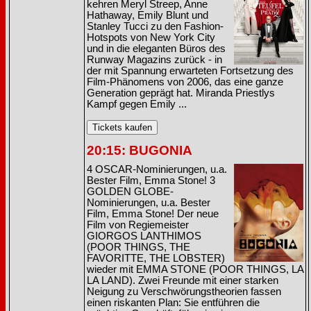
kehren Meryl Streep, Anne
Hathaway, Emily Blunt und
Stanley Tucci zu den Fashion-
Hotspots von New York City
und in die eleganten Büros des
Runway Magazins zurück - in
der mit Spannung erwarteten Fortsetzung des
Film-Phänomens von 2006, das eine ganze
Generation geprägt hat. Miranda Priestlys
Kampf gegen Emily ...
20:15: BUGONIA
4 OSCAR-Nominierungen, u.a.
Bester Film, Emma Stone! 3
GOLDEN GLOBE-
Nominierungen, u.a. Bester
Film, Emma Stone! Der neue
Film von Regiemeister
GIORGOS LANTHIMOS
(POOR THINGS, THE
FAVORITTE, THE LOBSTER)
wieder mit EMMA STONE (POOR THINGS, LA
LA LAND). Zwei Freunde mit einer starken
Neigung zu Verschwörungstheorien fassen
einen riskanten Plan: Sie entführen die