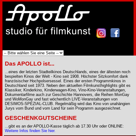
Das APOLLO ist...
...eines der letzten Stadteilkinos Deutschlands, eines der ältesten noch
bespielten Kinos der Welt - Kino seit 1908. Höchster Sitzkomfort dank
französischer Hochpolsersessel. Eines der ersten Programmkinos in
Deutschland seit 1973. Neben den aktuellen Filmkunsthighlights gibt es
Klassiker, Kinderkino, Kinderwagen-Kino, Vino-Kino-Veranstaltungen,
Dokumentarfilme auch zur Geschichte Hannovers, die Reihen MonGay
und WoMonGay und fast wöchentlich LIVE-Veranstaltungen von
DESIMOS-SPEZIAL-CLUB. Regelmäßig wird das Kino von unahängien
Jurys vom Bund und vom Land für sein Programm ausgezeichnet.
GESCHENKGUTSCHEINE
...gibt es an der APOLLO-Kasse täglich ab 17.30 Uhr oder ONLINE:
Weitere Infos finden Sie hier.