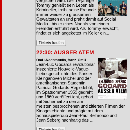
verglichen wird. Der 19-jährige
Tommy genießt sein Leben als
Krimineller, treibt seine Freunde
immer wieder zu grausamen
Gewalttaten an und prahlt damit auf Social
Media - bis er eines Nachts von einem
Fremden entführt wird. Als Tommy erwacht,
findet er sich angekettet im Keller ein...
22:30: AUSSER ATEM
OmU-Nachtstudio, franz. OmU
Jean-Luc Godards revolutionär
inszenierte Nouvelle-Vague-
Liebesgeschichte des Pariser
Kleinganoven Michel und der
amerikanischen Studentin
Patricia. Godards Regiedebüt,
im Spätsommer 1959 gedreht
und 1960 veröffentlicht, gehört
mit Sicherheit zu den am
meisten besprochenen und zitierten Filmen der
Kinogeschichte und prägte mit dem
Schauspielerduo Jean-Paul Belmondo und
Jean Seberg nachhaltig das ...