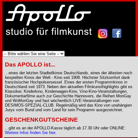
Das APOLLO ist...
...eines der letzten Stadteilkinos Deutschlands, eines der ältesten noch
bespielten Kinos der Welt - Kino seit 1908. Höchster Sitzkomfort dank
französischer Hochpolsersessel. Eines der ersten Programmkinos in
Deutschland seit 1973. Neben den aktuellen Filmkunsthighlights gibt es
Klassiker, Kinderkino, Kinderwagen-Kino, Vino-Kino-Veranstaltungen,
Dokumentarfilme auch zur Geschichte Hannovers, die Reihen MonGay
und WoMonGay und fast wöchentlich LIVE-Veranstaltungen von
DESIMOS-SPEZIAL-CLUB. Regelmäßig wird das Kino von unahängien
Jurys vom Bund und vom Land für sein Programm ausgezeichnet.
GESCHENKGUTSCHEINE
...gibt es an der APOLLO-Kasse täglich ab 17.30 Uhr oder ONLINE:
Weitere Infos finden Sie hier.