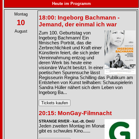
Heute im Programm
Montag
18:00: Ingeborg Bachmann -
10
Jemand, der einmal ich war
August
Zum 100. Geburtstag von
Ingeborg Bachmann! Ein
filmisches Porträt, das die
Zerbrechlichkeit und Kraft einer
Künstlerin feiert, die sich jeder
Vereinnahmung entzog und
deren Werk bis heute eine
visionäre Wucht besitzt. In einer
poetischen Spurensuche lässt
Regisseurin Regina Schilling das Publikum am
Entstehen von Kunst teilhaben: Schauspielerin
Sandra Hüller nähert sich dem Leben von
Ingeborg Ba...
20:15: MonGay-Filmnacht
STRANGE RIVER - kat.-dt. OmU
Jeden zweiten Montag im Monat
gibt es schwules Kino......