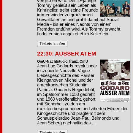
verglichen wird. Der 19-jährige
Tommy genießt sein Leben als
Krimineller, treibt seine Freunde
immer wieder zu grausamen
Gewalttaten an und prahlt damit auf Social
Media - bis er eines Nachts von einem
Fremden entführt wird. Als Tommy erwacht,
findet er sich angekettet im Keller ein...
22:30: AUSSER ATEM
OmU-Nachtstudio, franz. OmU
Jean-Luc Godards revolutionär
inszenierte Nouvelle-Vague-
Liebesgeschichte des Pariser
Kleinganoven Michel und der
amerikanischen Studentin
Patricia. Godards Regiedebüt,
im Spätsommer 1959 gedreht
und 1960 veröffentlicht, gehört
mit Sicherheit zu den am
meisten besprochenen und zitierten Filmen der
Kinogeschichte und prägte mit dem
Schauspielerduo Jean-Paul Belmondo und
Jean Seberg nachhaltig das ...