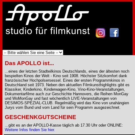
Das APOLLO ist...
...eines der letzten Stadteilkinos Deutschlands, eines der ältesten noch
bespielten Kinos der Welt - Kino seit 1908. Höchster Sitzkomfort dank
französischer Hochpolsersessel. Eines der ersten Programmkinos in
Deutschland seit 1973. Neben den aktuellen Filmkunsthighlights gibt es
Klassiker, Kinderkino, Kinderwagen-Kino, Vino-Kino-Veranstaltungen,
Dokumentarfilme auch zur Geschichte Hannovers, die Reihen MonGay
und WoMonGay und fast wöchentlich LIVE-Veranstaltungen von
DESIMOS-SPEZIAL-CLUB. Regelmäßig wird das Kino von unahängien
Jurys vom Bund und vom Land für sein Programm ausgezeichnet.
GESCHENKGUTSCHEINE
...gibt es an der APOLLO-Kasse täglich ab 17.30 Uhr oder ONLINE:
Weitere Infos finden Sie hier.