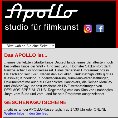
Das APOLLO ist...
...eines der letzten Stadteilkinos Deutschlands, eines der ältesten noch
bespielten Kinos der Welt - Kino seit 1908. Höchster Sitzkomfort dank
französischer Hochpolsersessel. Eines der ersten Programmkinos in
Deutschland seit 1973. Neben den aktuellen Filmkunsthighlights gibt es
Klassiker, Kinderkino, Kinderwagen-Kino, Vino-Kino-Veranstaltungen,
Dokumentarfilme auch zur Geschichte Hannovers, die Reihen MonGay
und WoMonGay und fast wöchentlich LIVE-Veranstaltungen von
DESIMOS-SPEZIAL-CLUB. Regelmäßig wird das Kino von unahängien
Jurys vom Bund und vom Land für sein Programm ausgezeichnet.
GESCHENKGUTSCHEINE
...gibt es an der APOLLO-Kasse täglich ab 17.30 Uhr oder ONLINE:
Weitere Infos finden Sie hier.