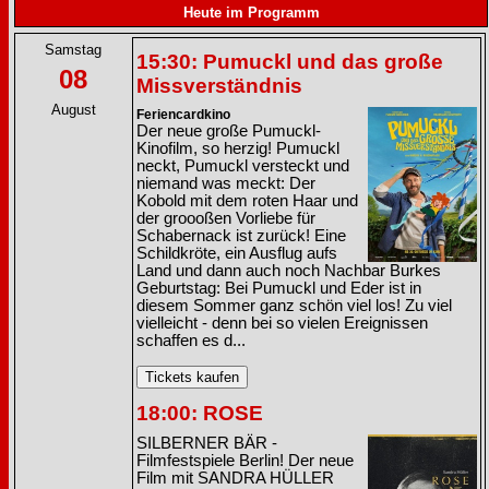
Heute im Programm
Samstag
15:30: Pumuckl und das große
08
Missverständnis
August
Feriencardkino
Der neue große Pumuckl-
Kinofilm, so herzig! Pumuckl
neckt, Pumuckl versteckt und
niemand was meckt: Der
Kobold mit dem roten Haar und
der groooßen Vorliebe für
Schabernack ist zurück! Eine
Schildkröte, ein Ausflug aufs
Land und dann auch noch Nachbar Burkes
Geburtstag: Bei Pumuckl und Eder ist in
diesem Sommer ganz schön viel los! Zu viel
vielleicht - denn bei so vielen Ereignissen
schaffen es d...
18:00: ROSE
SILBERNER BÄR -
Filmfestspiele Berlin! Der neue
Film mit SANDRA HÜLLER