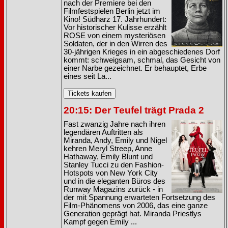
nach der Premiere bei den
Filmfestspielen Berlin jetzt im
Kino! Südharz 17. Jahrhundert:
Vor historischer Kulisse erzählt
ROSE von einem mysteriösen
Soldaten, der in den Wirren des
30-jährigen Krieges in ein abgeschiedenes Dorf
kommt: schweigsam, schmal, das Gesicht von
einer Narbe gezeichnet. Er behauptet, Erbe
eines seit La...
20:15: Der Teufel trägt Prada 2
Fast zwanzig Jahre nach ihren
legendären Auftritten als
Miranda, Andy, Emily und Nigel
kehren Meryl Streep, Anne
Hathaway, Emily Blunt und
Stanley Tucci zu den Fashion-
Hotspots von New York City
und in die eleganten Büros des
Runway Magazins zurück - in
der mit Spannung erwarteten Fortsetzung des
Film-Phänomens von 2006, das eine ganze
Generation geprägt hat. Miranda Priestlys
Kampf gegen Emily ...