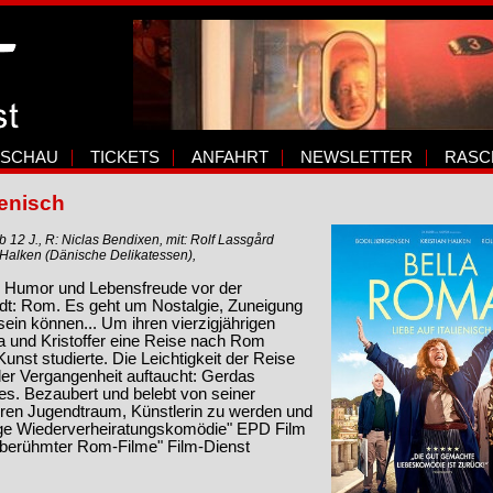
SCHAU
TICKETS
ANFAHRT
NEWSLETTER
RASC
ienisch
 12 J., R: Niclas Bendixen, mit: Rolf Lassgård
n Halken (Dänische Delikatessen),
r Humor und Lebensfreude vor der
dt: Rom. Es geht um Nostalgie, Zuneigung
ein können... Um ihren vierzigjährigen
 und Kristoffer eine Reise nach Rom
nst studierte. Die Leichtigkeit der Reise
der Vergangenheit auftaucht: Gerdas
s. Bezaubert und belebt von seiner
ihren Jugendtraum, Künstlerin zu werden und
ige Wiederverheiratungs­komödie" EPD Film
berühmter Rom-Filme" Film-Dienst