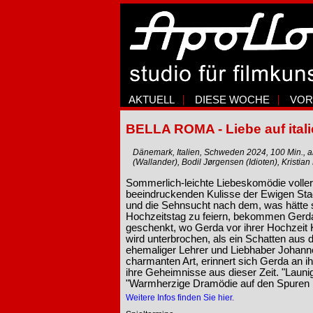
AKTUELL
DIESE WOCHE
VOR
BELLA ROMA - Liebe auf ital
Dänemark, Italien, Schweden 2024, 100 Min., ab
(Wallander), Bodil Jørgensen (Idioten), Kristia
Sommerlich-leichte Liebeskomödie volle
beeindruckenden Kulisse der Ewigen Sta
und die Sehnsucht nach dem, was hätte s
Hochzeitstag zu feiern, bekommen Gerda
geschenkt, wo Gerda vor ihrer Hochzeit Ku
wird unterbrochen, als ein Schatten aus 
ehemaliger Lehrer und Liebhaber Johanne
charmanten Art, erinnert sich Gerda an 
ihre Geheimnisse aus dieser Zeit. "Laun
"Warmherzige Dramödie auf den Spuren 
Weitere Infos finden Sie hier.