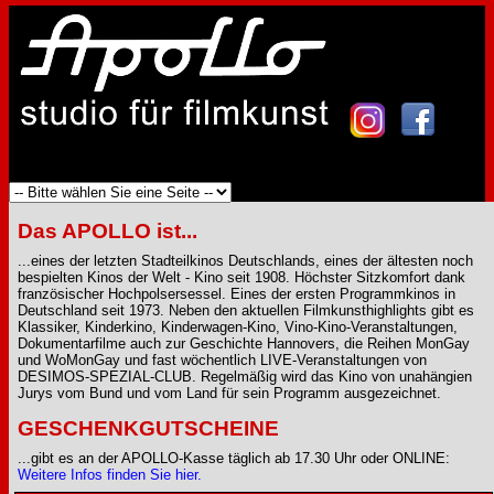
Das APOLLO ist...
...eines der letzten Stadteilkinos Deutschlands, eines der ältesten noch
bespielten Kinos der Welt - Kino seit 1908. Höchster Sitzkomfort dank
französischer Hochpolsersessel. Eines der ersten Programmkinos in
Deutschland seit 1973. Neben den aktuellen Filmkunsthighlights gibt es
Klassiker, Kinderkino, Kinderwagen-Kino, Vino-Kino-Veranstaltungen,
Dokumentarfilme auch zur Geschichte Hannovers, die Reihen MonGay
und WoMonGay und fast wöchentlich LIVE-Veranstaltungen von
DESIMOS-SPEZIAL-CLUB. Regelmäßig wird das Kino von unahängien
Jurys vom Bund und vom Land für sein Programm ausgezeichnet.
GESCHENKGUTSCHEINE
...gibt es an der APOLLO-Kasse täglich ab 17.30 Uhr oder ONLINE:
Weitere Infos finden Sie hier.