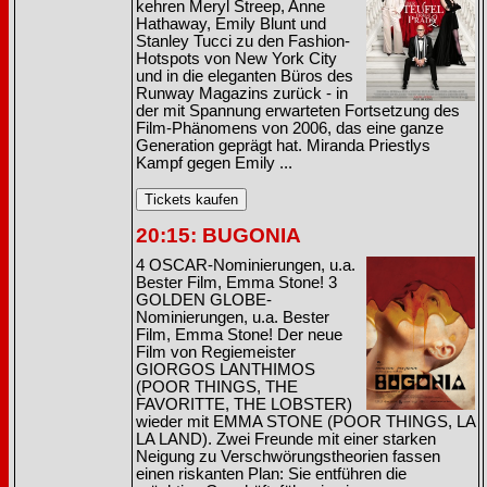
kehren Meryl Streep, Anne
Hathaway, Emily Blunt und
Stanley Tucci zu den Fashion-
Hotspots von New York City
und in die eleganten Büros des
Runway Magazins zurück - in
der mit Spannung erwarteten Fortsetzung des
Film-Phänomens von 2006, das eine ganze
Generation geprägt hat. Miranda Priestlys
Kampf gegen Emily ...
20:15: BUGONIA
4 OSCAR-Nominierungen, u.a.
Bester Film, Emma Stone! 3
GOLDEN GLOBE-
Nominierungen, u.a. Bester
Film, Emma Stone! Der neue
Film von Regiemeister
GIORGOS LANTHIMOS
(POOR THINGS, THE
FAVORITTE, THE LOBSTER)
wieder mit EMMA STONE (POOR THINGS, LA
LA LAND). Zwei Freunde mit einer starken
Neigung zu Verschwörungstheorien fassen
einen riskanten Plan: Sie entführen die