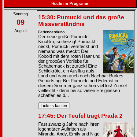
Heute im Programm
Sonntag
15:30: Pumuckl und das große
09
Missverständnis
August
Feriencardkino
Der neue große Pumuckl-
Kinofilm, so herzig! Pumuckl
neckt, Pumuckl versteckt und
niemand was meckt: Der
Kobold mit dem roten Haar und
der groooßen Vorliebe für
Schabernack ist zurück! Eine
Schildkröte, ein Ausflug aufs
Land und dann auch noch Nachbar Burkes
Geburtstag: Bei Pumuckl und Eder ist in
diesem Sommer ganz schön viel los! Zu viel
vielleicht - denn bei so vielen Ereignissen
schaffen es d...
17:45: Der Teufel trägt Prada 2
Fast zwanzig Jahre nach ihren
legendären Auftritten als
Miranda, Andy, Emily und Nigel