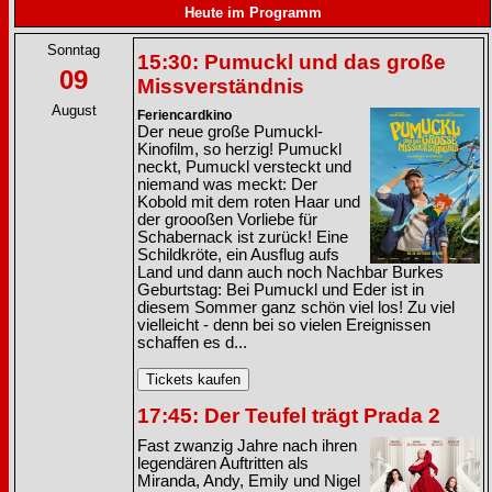
Heute im Programm
Sonntag
15:30: Pumuckl und das große
09
Missverständnis
August
Feriencardkino
Der neue große Pumuckl-
Kinofilm, so herzig! Pumuckl
neckt, Pumuckl versteckt und
niemand was meckt: Der
Kobold mit dem roten Haar und
der groooßen Vorliebe für
Schabernack ist zurück! Eine
Schildkröte, ein Ausflug aufs
Land und dann auch noch Nachbar Burkes
Geburtstag: Bei Pumuckl und Eder ist in
diesem Sommer ganz schön viel los! Zu viel
vielleicht - denn bei so vielen Ereignissen
schaffen es d...
17:45: Der Teufel trägt Prada 2
Fast zwanzig Jahre nach ihren
legendären Auftritten als
Miranda, Andy, Emily und Nigel