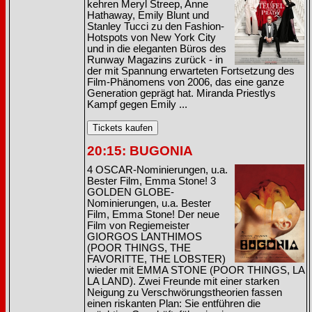
kehren Meryl Streep, Anne
Hathaway, Emily Blunt und
Stanley Tucci zu den Fashion-
Hotspots von New York City
und in die eleganten Büros des
Runway Magazins zurück - in
der mit Spannung erwarteten Fortsetzung des
Film-Phänomens von 2006, das eine ganze
Generation geprägt hat. Miranda Priestlys
Kampf gegen Emily ...
20:15: BUGONIA
4 OSCAR-Nominierungen, u.a.
Bester Film, Emma Stone! 3
GOLDEN GLOBE-
Nominierungen, u.a. Bester
Film, Emma Stone! Der neue
Film von Regiemeister
GIORGOS LANTHIMOS
(POOR THINGS, THE
FAVORITTE, THE LOBSTER)
wieder mit EMMA STONE (POOR THINGS, LA
LA LAND). Zwei Freunde mit einer starken
Neigung zu Verschwörungstheorien fassen
einen riskanten Plan: Sie entführen die