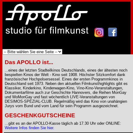
Das APOLLO ist...
...eines der letzten Stadteilkinos Deutschlands, eines der ältesten noch
bespielten Kinos der Welt - Kino seit 1908. Höchster Sitzkomfort dank
französischer Hochpolsersessel. Eines der ersten Programmkinos in
Deutschland seit 1973. Neben den aktuellen Filmkunsthighlights gibt es
Klassiker, Kinderkino, Kinderwagen-Kino, Vino-Kino-Veranstaltungen,
Dokumentarfilme auch zur Geschichte Hannovers, die Reihen MonGay
und WoMonGay und fast wöchentlich LIVE-Veranstaltungen von
DESIMOS-SPEZIAL-CLUB. Regelmäßig wird das Kino von unahängien
Jurys vom Bund und vom Land für sein Programm ausgezeichnet.
GESCHENKGUTSCHEINE
...gibt es an der APOLLO-Kasse täglich ab 17.30 Uhr oder ONLINE:
Weitere Infos finden Sie hier.