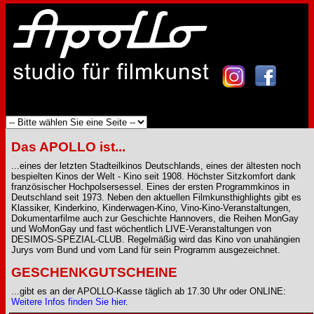
Das APOLLO ist...
...eines der letzten Stadteilkinos Deutschlands, eines der ältesten noch
bespielten Kinos der Welt - Kino seit 1908. Höchster Sitzkomfort dank
französischer Hochpolsersessel. Eines der ersten Programmkinos in
Deutschland seit 1973. Neben den aktuellen Filmkunsthighlights gibt es
Klassiker, Kinderkino, Kinderwagen-Kino, Vino-Kino-Veranstaltungen,
Dokumentarfilme auch zur Geschichte Hannovers, die Reihen MonGay
und WoMonGay und fast wöchentlich LIVE-Veranstaltungen von
DESIMOS-SPEZIAL-CLUB. Regelmäßig wird das Kino von unahängien
Jurys vom Bund und vom Land für sein Programm ausgezeichnet.
GESCHENKGUTSCHEINE
...gibt es an der APOLLO-Kasse täglich ab 17.30 Uhr oder ONLINE:
Weitere Infos finden Sie hier.