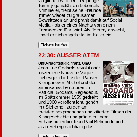
verglichen wird. Der 19-jährige
Tommy genießt sein Leben als
Krimineller, treibt seine Freunde
immer wieder zu grausamen
Gewalttaten an und prahlt damit auf Social
Media - bis er eines Nachts von einem
Fremden entführt wird. Als Tommy erwacht,
findet er sich angekettet im Keller ein...
22:30: AUSSER ATEM
OmU-Nachtstudio, franz. OmU
Jean-Luc Godards revolutionär
inszenierte Nouvelle-Vague-
Liebesgeschichte des Pariser
Kleinganoven Michel und der
amerikanischen Studentin
Patricia. Godards Regiedebüt,
im Spätsommer 1959 gedreht
und 1960 veröffentlicht, gehört
mit Sicherheit zu den am
meisten besprochenen und zitierten Filmen der
Kinogeschichte und prägte mit dem
Schauspielerduo Jean-Paul Belmondo und
Jean Seberg nachhaltig das ...