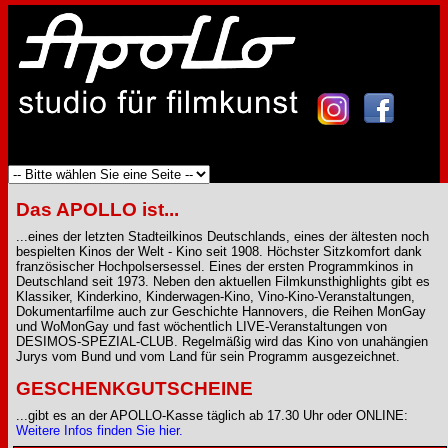
Das APOLLO ist...
...eines der letzten Stadteilkinos Deutschlands, eines der ältesten noch
bespielten Kinos der Welt - Kino seit 1908. Höchster Sitzkomfort dank
französischer Hochpolsersessel. Eines der ersten Programmkinos in
Deutschland seit 1973. Neben den aktuellen Filmkunsthighlights gibt es
Klassiker, Kinderkino, Kinderwagen-Kino, Vino-Kino-Veranstaltungen,
Dokumentarfilme auch zur Geschichte Hannovers, die Reihen MonGay
und WoMonGay und fast wöchentlich LIVE-Veranstaltungen von
DESIMOS-SPEZIAL-CLUB. Regelmäßig wird das Kino von unahängien
Jurys vom Bund und vom Land für sein Programm ausgezeichnet.
GESCHENKGUTSCHEINE
...gibt es an der APOLLO-Kasse täglich ab 17.30 Uhr oder ONLINE:
Weitere Infos finden Sie hier.