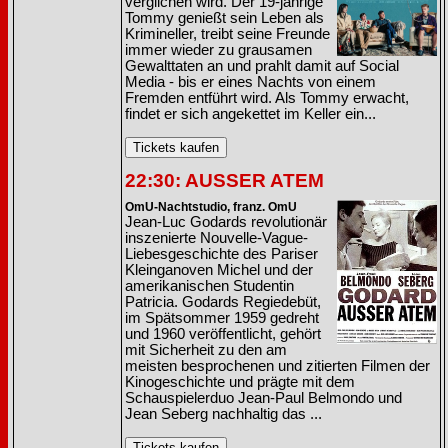
verglichen wird. Der 19-jährige
Tommy genießt sein Leben als
Krimineller, treibt seine Freunde
immer wieder zu grausamen
Gewalttaten an und prahlt damit auf Social
Media - bis er eines Nachts von einem
Fremden entführt wird. Als Tommy erwacht,
findet er sich angekettet im Keller ein...
22:30: AUSSER ATEM
OmU-Nachtstudio, franz. OmU
Jean-Luc Godards revolutionär
inszenierte Nouvelle-Vague-
Liebesgeschichte des Pariser
Kleinganoven Michel und der
amerikanischen Studentin
Patricia. Godards Regiedebüt,
im Spätsommer 1959 gedreht
und 1960 veröffentlicht, gehört
mit Sicherheit zu den am
meisten besprochenen und zitierten Filmen der
Kinogeschichte und prägte mit dem
Schauspielerduo Jean-Paul Belmondo und
Jean Seberg nachhaltig das ...