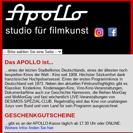
Das APOLLO ist...
...eines der letzten Stadteilkinos Deutschlands, eines der ältesten noch
bespielten Kinos der Welt - Kino seit 1908. Höchster Sitzkomfort dank
französischer Hochpolsersessel. Eines der ersten Programmkinos in
Deutschland seit 1973. Neben den aktuellen Filmkunsthighlights gibt es
Klassiker, Kinderkino, Kinderwagen-Kino, Vino-Kino-Veranstaltungen,
Dokumentarfilme auch zur Geschichte Hannovers, die Reihen MonGay
und WoMonGay und fast wöchentlich LIVE-Veranstaltungen von
DESIMOS-SPEZIAL-CLUB. Regelmäßig wird das Kino von unahängien
Jurys vom Bund und vom Land für sein Programm ausgezeichnet.
GESCHENKGUTSCHEINE
...gibt es an der APOLLO-Kasse täglich ab 17.30 Uhr oder ONLINE:
Weitere Infos finden Sie hier.