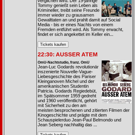
verglichen wird. Der 19-jährige
Tommy genießt sein Leben als
Krimineller, treibt seine Freunde
immer wieder zu grausamen
Gewalttaten an und prahlt damit auf Social
Media - bis er eines Nachts von einem
Fremden entführt wird. Als Tommy erwacht,
findet er sich angekettet im Keller ein...
22:30: AUSSER ATEM
OmU-Nachtstudio, franz. OmU
Jean-Luc Godards revolutionär
inszenierte Nouvelle-Vague-
Liebesgeschichte des Pariser
Kleinganoven Michel und der
amerikanischen Studentin
Patricia. Godards Regiedebüt,
im Spätsommer 1959 gedreht
und 1960 veröffentlicht, gehört
mit Sicherheit zu den am
meisten besprochenen und zitierten Filmen der
Kinogeschichte und prägte mit dem
Schauspielerduo Jean-Paul Belmondo und
Jean Seberg nachhaltig das ...