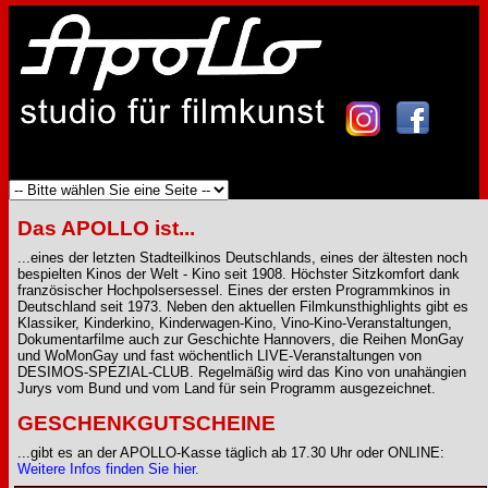
Das APOLLO ist...
...eines der letzten Stadteilkinos Deutschlands, eines der ältesten noch
bespielten Kinos der Welt - Kino seit 1908. Höchster Sitzkomfort dank
französischer Hochpolsersessel. Eines der ersten Programmkinos in
Deutschland seit 1973. Neben den aktuellen Filmkunsthighlights gibt es
Klassiker, Kinderkino, Kinderwagen-Kino, Vino-Kino-Veranstaltungen,
Dokumentarfilme auch zur Geschichte Hannovers, die Reihen MonGay
und WoMonGay und fast wöchentlich LIVE-Veranstaltungen von
DESIMOS-SPEZIAL-CLUB. Regelmäßig wird das Kino von unahängien
Jurys vom Bund und vom Land für sein Programm ausgezeichnet.
GESCHENKGUTSCHEINE
...gibt es an der APOLLO-Kasse täglich ab 17.30 Uhr oder ONLINE:
Weitere Infos finden Sie hier.