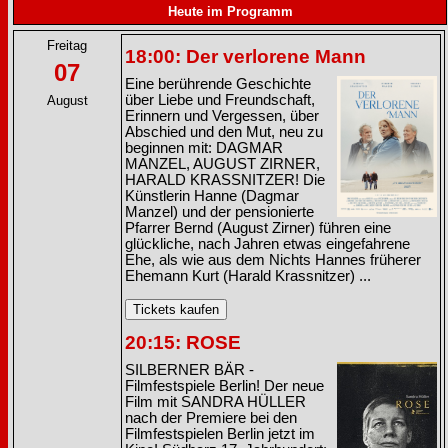
Heute im Programm
Freitag
18:00: Der verlorene Mann
07
Eine berührende Geschichte
über Liebe und Freundschaft,
August
Erinnern und Vergessen, über
Abschied und den Mut, neu zu
beginnen mit: DAGMAR
MANZEL, AUGUST ZIRNER,
HARALD KRASSNITZER! Die
Künstlerin Hanne (Dagmar
Manzel) und der pensionierte
Pfarrer Bernd (August Zirner) führen eine
glückliche, nach Jahren etwas eingefahrene
Ehe, als wie aus dem Nichts Hannes früherer
Ehemann Kurt (Harald Krassnitzer) ...
20:15: ROSE
SILBERNER BÄR -
Filmfestspiele Berlin! Der neue
Film mit SANDRA HÜLLER
nach der Premiere bei den
Filmfestspielen Berlin jetzt im