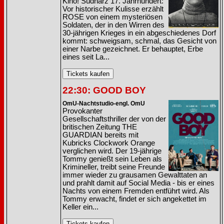
Kino! Südharz 17. Jahrhundert:
Vor historischer Kulisse erzählt
ROSE von einem mysteriösen
Soldaten, der in den Wirren des
30-jährigen Krieges in ein abgeschiedenes Dorf
kommt: schweigsam, schmal, das Gesicht von
einer Narbe gezeichnet. Er behauptet, Erbe
eines seit La...
22:30: GOOD BOY
OmU-Nachtstudio-engl. OmU
Provokanter
Gesellschaftsthriller der von der
britischen Zeitung THE
GUARDIAN bereits mit
Kubricks Clockwork Orange
verglichen wird. Der 19-jährige
Tommy genießt sein Leben als
Krimineller, treibt seine Freunde
immer wieder zu grausamen Gewalttaten an
und prahlt damit auf Social Media - bis er eines
Nachts von einem Fremden entführt wird. Als
Tommy erwacht, findet er sich angekettet im
Keller ein...