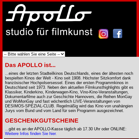
Das APOLLO ist...
...eines der letzten Stadteilkinos Deutschlands, eines der ältesten noch
bespielten Kinos der Welt - Kino seit 1908. Höchster Sitzkomfort dank
französischer Hochpolsersessel. Eines der ersten Programmkinos in
Deutschland seit 1973. Neben den aktuellen Filmkunsthighlights gibt es
Klassiker, Kinderkino, Kinderwagen-Kino, Vino-Kino-Veranstaltungen,
Dokumentarfilme auch zur Geschichte Hannovers, die Reihen MonGay
und WoMonGay und fast wöchentlich LIVE-Veranstaltungen von
DESIMOS-SPEZIAL-CLUB. Regelmäßig wird das Kino von unahängien
Jurys vom Bund und vom Land für sein Programm ausgezeichnet.
GESCHENKGUTSCHEINE
...gibt es an der APOLLO-Kasse täglich ab 17.30 Uhr oder ONLINE:
Weitere Infos finden Sie hier.