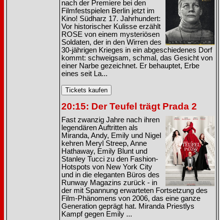
nach der Premiere bei den
Filmfestspielen Berlin jetzt im
Kino! Südharz 17. Jahrhundert:
Vor historischer Kulisse erzählt
ROSE von einem mysteriösen
Soldaten, der in den Wirren des
30-jährigen Krieges in ein abgeschiedenes Dorf
kommt: schweigsam, schmal, das Gesicht von
einer Narbe gezeichnet. Er behauptet, Erbe
eines seit La...
20:15: Der Teufel trägt Prada 2
Fast zwanzig Jahre nach ihren
legendären Auftritten als
Miranda, Andy, Emily und Nigel
kehren Meryl Streep, Anne
Hathaway, Emily Blunt und
Stanley Tucci zu den Fashion-
Hotspots von New York City
und in die eleganten Büros des
Runway Magazins zurück - in
der mit Spannung erwarteten Fortsetzung des
Film-Phänomens von 2006, das eine ganze
Generation geprägt hat. Miranda Priestlys
Kampf gegen Emily ...