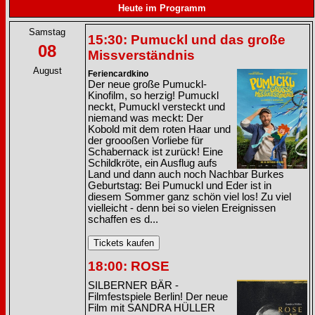
Heute im Programm
Samstag
15:30: Pumuckl und das große
08
Missverständnis
August
Feriencardkino
Der neue große Pumuckl-
Kinofilm, so herzig! Pumuckl
neckt, Pumuckl versteckt und
niemand was meckt: Der
Kobold mit dem roten Haar und
der groooßen Vorliebe für
Schabernack ist zurück! Eine
Schildkröte, ein Ausflug aufs
Land und dann auch noch Nachbar Burkes
Geburtstag: Bei Pumuckl und Eder ist in
diesem Sommer ganz schön viel los! Zu viel
vielleicht - denn bei so vielen Ereignissen
schaffen es d...
18:00: ROSE
SILBERNER BÄR -
Filmfestspiele Berlin! Der neue
Film mit SANDRA HÜLLER