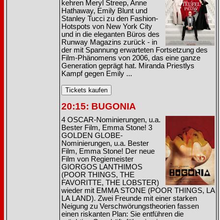
kehren Meryl Streep, Anne
Hathaway, Emily Blunt und
Stanley Tucci zu den Fashion-
Hotspots von New York City
und in die eleganten Büros des
Runway Magazins zurück - in
der mit Spannung erwarteten Fortsetzung des
Film-Phänomens von 2006, das eine ganze
Generation geprägt hat. Miranda Priestlys
Kampf gegen Emily ...
20:15: BUGONIA
4 OSCAR-Nominierungen, u.a.
Bester Film, Emma Stone! 3
GOLDEN GLOBE-
Nominierungen, u.a. Bester
Film, Emma Stone! Der neue
Film von Regiemeister
GIORGOS LANTHIMOS
(POOR THINGS, THE
FAVORITTE, THE LOBSTER)
wieder mit EMMA STONE (POOR THINGS, LA
LA LAND). Zwei Freunde mit einer starken
Neigung zu Verschwörungstheorien fassen
einen riskanten Plan: Sie entführen die