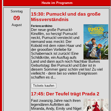
Heute im Programm
Sonntag
15:30: Pumuckl und das große
09
Missverständnis
August
Feriencardkino
Der neue große Pumuckl-
Kinofilm, so herzig! Pumuckl
neckt, Pumuckl versteckt und
niemand was meckt: Der
Kobold mit dem roten Haar und
der groooßen Vorliebe für
Schabernack ist zurück! Eine
Schildkröte, ein Ausflug aufs
Land und dann auch noch Nachbar Burkes
Geburtstag: Bei Pumuckl und Eder ist in
diesem Sommer ganz schön viel los! Zu viel
vielleicht - denn bei so vielen Ereignissen
schaffen es d...
17:45: Der Teufel trägt Prada 2
Fast zwanzig Jahre nach ihren
legendären Auftritten als
Miranda, Andy, Emily und Nigel