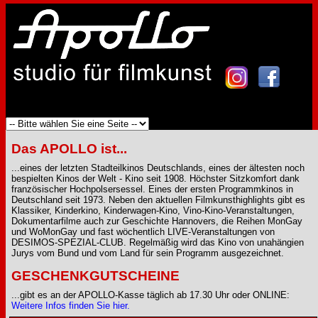
Das APOLLO ist...
...eines der letzten Stadteilkinos Deutschlands, eines der ältesten noch
bespielten Kinos der Welt - Kino seit 1908. Höchster Sitzkomfort dank
französischer Hochpolsersessel. Eines der ersten Programmkinos in
Deutschland seit 1973. Neben den aktuellen Filmkunsthighlights gibt es
Klassiker, Kinderkino, Kinderwagen-Kino, Vino-Kino-Veranstaltungen,
Dokumentarfilme auch zur Geschichte Hannovers, die Reihen MonGay
und WoMonGay und fast wöchentlich LIVE-Veranstaltungen von
DESIMOS-SPEZIAL-CLUB. Regelmäßig wird das Kino von unahängien
Jurys vom Bund und vom Land für sein Programm ausgezeichnet.
GESCHENKGUTSCHEINE
...gibt es an der APOLLO-Kasse täglich ab 17.30 Uhr oder ONLINE:
Weitere Infos finden Sie hier.