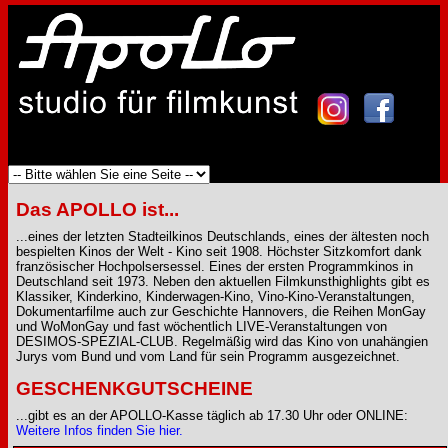
Das APOLLO ist...
...eines der letzten Stadteilkinos Deutschlands, eines der ältesten noch
bespielten Kinos der Welt - Kino seit 1908. Höchster Sitzkomfort dank
französischer Hochpolsersessel. Eines der ersten Programmkinos in
Deutschland seit 1973. Neben den aktuellen Filmkunsthighlights gibt es
Klassiker, Kinderkino, Kinderwagen-Kino, Vino-Kino-Veranstaltungen,
Dokumentarfilme auch zur Geschichte Hannovers, die Reihen MonGay
und WoMonGay und fast wöchentlich LIVE-Veranstaltungen von
DESIMOS-SPEZIAL-CLUB. Regelmäßig wird das Kino von unahängien
Jurys vom Bund und vom Land für sein Programm ausgezeichnet.
GESCHENKGUTSCHEINE
...gibt es an der APOLLO-Kasse täglich ab 17.30 Uhr oder ONLINE:
Weitere Infos finden Sie hier.