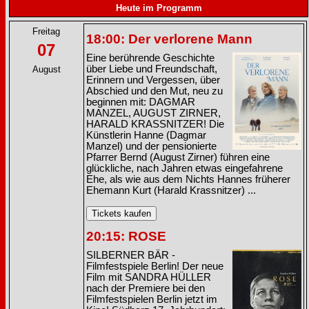
Heute im Programm
Freitag
18:00: Der verlorene Mann
07
Eine berührende Geschichte
über Liebe und Freundschaft,
August
Erinnern und Vergessen, über
Abschied und den Mut, neu zu
beginnen mit: DAGMAR
MANZEL, AUGUST ZIRNER,
HARALD KRASSNITZER! Die
Künstlerin Hanne (Dagmar
Manzel) und der pensionierte
Pfarrer Bernd (August Zirner) führen eine
glückliche, nach Jahren etwas eingefahrene
Ehe, als wie aus dem Nichts Hannes früherer
Ehemann Kurt (Harald Krassnitzer) ...
20:15: ROSE
SILBERNER BÄR -
Filmfestspiele Berlin! Der neue
Film mit SANDRA HÜLLER
nach der Premiere bei den
Filmfestspielen Berlin jetzt im