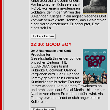
Kino! Südharz 17. Jahrhundert:
Vor historischer Kulisse erzählt
ROSE von einem mysteriösen
Soldaten, der in den Wirren des
30-jährigen Krieges in ein abgeschiedenes Dorf
kommt: schweigsam, schmal, das Gesicht von
einer Narbe gezeichnet. Er behauptet, Erbe
eines seit La...
22:30: GOOD BOY
OmU-Nachtstudio-engl. OmU
Provokanter
Gesellschaftsthriller der von der
britischen Zeitung THE
GUARDIAN bereits mit
Kubricks Clockwork Orange
verglichen wird. Der 19-jährige
Tommy genießt sein Leben als
Krimineller, treibt seine Freunde
immer wieder zu grausamen Gewalttaten an
und prahlt damit auf Social Media - bis er eines
Nachts von einem Fremden entführt wird. Als
Tommy erwacht, findet er sich angekettet im
Keller ein...