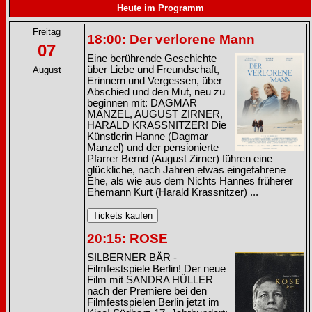
Heute im Programm
Freitag
18:00: Der verlorene Mann
07
Eine berührende Geschichte
über Liebe und Freundschaft,
August
Erinnern und Vergessen, über
Abschied und den Mut, neu zu
beginnen mit: DAGMAR
MANZEL, AUGUST ZIRNER,
HARALD KRASSNITZER! Die
Künstlerin Hanne (Dagmar
Manzel) und der pensionierte
Pfarrer Bernd (August Zirner) führen eine
glückliche, nach Jahren etwas eingefahrene
Ehe, als wie aus dem Nichts Hannes früherer
Ehemann Kurt (Harald Krassnitzer) ...
20:15: ROSE
SILBERNER BÄR -
Filmfestspiele Berlin! Der neue
Film mit SANDRA HÜLLER
nach der Premiere bei den
Filmfestspielen Berlin jetzt im