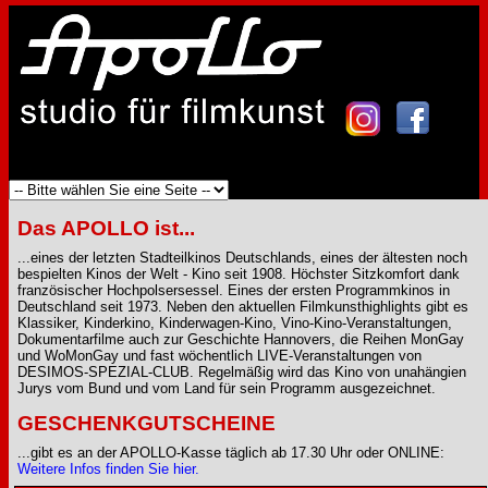
Das APOLLO ist...
...eines der letzten Stadteilkinos Deutschlands, eines der ältesten noch
bespielten Kinos der Welt - Kino seit 1908. Höchster Sitzkomfort dank
französischer Hochpolsersessel. Eines der ersten Programmkinos in
Deutschland seit 1973. Neben den aktuellen Filmkunsthighlights gibt es
Klassiker, Kinderkino, Kinderwagen-Kino, Vino-Kino-Veranstaltungen,
Dokumentarfilme auch zur Geschichte Hannovers, die Reihen MonGay
und WoMonGay und fast wöchentlich LIVE-Veranstaltungen von
DESIMOS-SPEZIAL-CLUB. Regelmäßig wird das Kino von unahängien
Jurys vom Bund und vom Land für sein Programm ausgezeichnet.
GESCHENKGUTSCHEINE
...gibt es an der APOLLO-Kasse täglich ab 17.30 Uhr oder ONLINE:
Weitere Infos finden Sie hier.