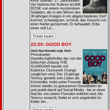
Kino! Südharz 17. Jahrhundert:
Vor historischer Kulisse erzählt
ROSE von einem mysteriösen
Soldaten, der in den Wirren des
30-jährigen Krieges in ein abgeschiedenes Dorf
kommt: schweigsam, schmal, das Gesicht von
einer Narbe gezeichnet. Er behauptet, Erbe
eines seit La...
22:30: GOOD BOY
OmU-Nachtstudio-engl. OmU
Provokanter
Gesellschaftsthriller der von der
britischen Zeitung THE
GUARDIAN bereits mit
Kubricks Clockwork Orange
verglichen wird. Der 19-jährige
Tommy genießt sein Leben als
Krimineller, treibt seine Freunde
immer wieder zu grausamen Gewalttaten an
und prahlt damit auf Social Media - bis er eines
Nachts von einem Fremden entführt wird. Als
Tommy erwacht, findet er sich angekettet im
Keller ein...